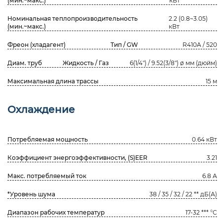
(мин.~макс.)
кВт
Номинальная теплопроизводительность
2.2 (0.8~3.05)
(мин.~макс.)
кВт
Фреон (хладагент)
Тип / GW
R410A / 520
Диам. труб
Жидкость / Газ
6(1/4") / 9.52(3/8") ø мм (дюйм)
Максимальная длина трассы
15 м
Охлаждение
Потребляемая мощность
0.64 кВт
Коэффициент энергоэффективности, (S)EER
3.21
Макс. потребляемый ток
6.8 А
*Уровень шума
38 / 35 / 32 / 22 ** дБ(А)
Диапазон рабочих температур
17-32 *** °С