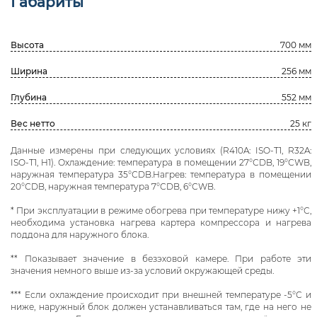
Габариты
Высота
700 мм
Ширина
256 мм
Глубина
552 мм
Вес нетто
25 кг
Данные измерены при следующих условиях (R410A: ISO-T1, R32A:
ISO-T1, H1). Охлаждение: температура в помещении 27°СDB, 19°СWB,
наружная температура 35°СDB.Нагрев: температура в помещении
20°СDB, наружная температура 7°СDB, 6°СWB.
* При эксплуатации в режиме обогрева при температуре нижу +1°С,
необходима установка нагрева картера компрессора и нагрева
поддона для наружного блока.
** Показывает значение в безэховой камере. При работе эти
значения немного выше из-за условий окружающей среды.
*** Если охлаждение происходит при внешней температуре -5°С и
ниже, наружный блок должен устанавливаться там, где на него не