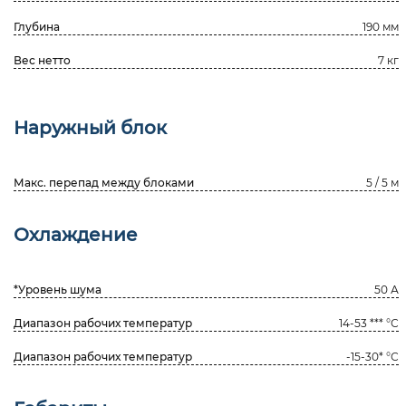
Глубина
190 мм
Вес нетто
7 кг
Наружный блок
Макс. перепад между блоками
5 / 5 м
Охлаждение
*Уровень шума
50 А
Диапазон рабочих температур
14-53 *** °С
Диапазон рабочих температур
-15-30* °С