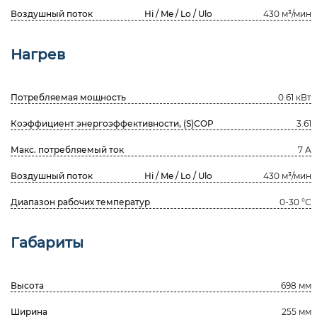
Воздушный поток
Hi / Me / Lo / Ulo
430 м³/мин
Нагрев
Потребляемая мощность
0.61 кВт
Коэффициент энергоэффективности, (S)COP
3.61
Макс. потребляемый ток
7 А
Воздушный поток
Hi / Me / Lo / Ulo
430 м³/мин
Диапазон рабочих температур
0-30 °С
Габариты
Высота
698 мм
Ширина
255 мм