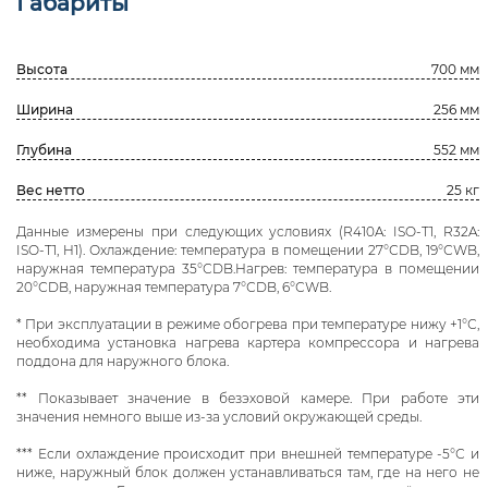
Габариты
Высота
700 мм
Ширина
256 мм
Глубина
552 мм
Вес нетто
25 кг
Данные измерены при следующих условиях (R410A: ISO-T1, R32A:
ISO-T1, H1). Охлаждение: температура в помещении 27°СDB, 19°СWB,
наружная температура 35°СDB.Нагрев: температура в помещении
20°СDB, наружная температура 7°СDB, 6°СWB.
* При эксплуатации в режиме обогрева при температуре нижу +1°С,
необходима установка нагрева картера компрессора и нагрева
поддона для наружного блока.
** Показывает значение в безэховой камере. При работе эти
значения немного выше из-за условий окружающей среды.
*** Если охлаждение происходит при внешней температуре -5°С и
ниже, наружный блок должен устанавливаться там, где на него не