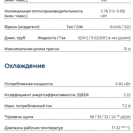
(мин.~макс.)
кВт
Номинальная теплопроизводительность
2.78 (1.0~3.69)
(мин.~макс.)
кВт
Фреон (хладагент)
Тип / GW
R410A / 520
Диам. труб
Жидкость / Газ
6(1/4") / 9.52(3/8") ø мм (дюйм)
Максимальная длина трассы
15 м
Охлаждение
Потребляемая мощность
0.82 кВт
Коэффициент энергоэффективности, (S)EER
3.22
Макс. потребляемый ток
7.2 А
*Уровень шума
38 / 35 / 32 / 24 ** дБ(А)
Диапазон рабочих температур
17-32 *** °С