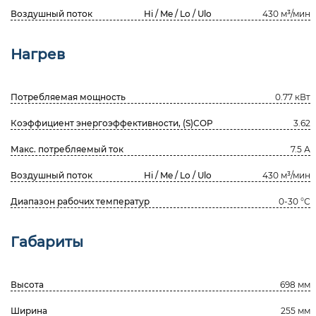
Воздушный поток
Hi / Me / Lo / Ulo
430 м³/мин
Нагрев
Потребляемая мощность
0.77 кВт
Коэффициент энергоэффективности, (S)COP
3.62
Макс. потребляемый ток
7.5 А
Воздушный поток
Hi / Me / Lo / Ulo
430 м³/мин
Диапазон рабочих температур
0-30 °С
Габариты
Высота
698 мм
Ширина
255 мм