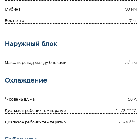
Глубина
190 мм
Вес нетто
7 кг
Наружный блок
Макс. перепад между блоками
5 / 5 м
Охлаждение
*Уровень шума
50 А
Диапазон рабочих температур
14-53 *** °С
Диапазон рабочих температур
-15-30* °С