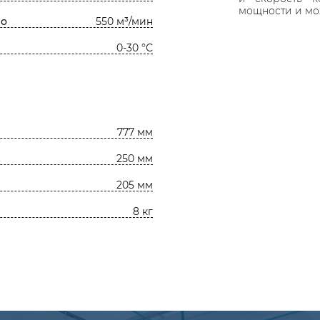
мощности и мо
lo
550 м³/мин
0-30 °С
777 мм
250 мм
205 мм
8 кг