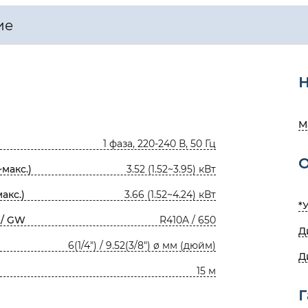
ие
Н
М
1 фаза, 220-240 В, 50 Гц
О
макс.)
3.52 (1.52~3.95) кВт
акс.)
3.66 (1.52~4.24) кВт
*
 / GW
R410A / 650
Д
6(1/4") / 9.52(3/8") ø мм (дюйм)
Д
15 м
Г