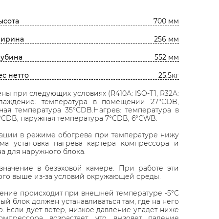
ысота
700 мм
ирина
256 мм
лубина
552 мм
ес нетто
25.5кг
ы при следующих условиях (R410A: ISO-T1, R32A:
Охлаждение: температура в помещении 27°СDB,
ная температура 35°СDB.Нагрев: температура в
СDB, наружная температура 7°СDB, 6°СWB.
тации в режиме обогрева при температуре нижу
има установка нагрева картера компрессора и
а для наружного блока.
 значение в безэховой камере. При работе эти
ого выше из-за условий окружающей среды.
дение происходит при внешней температуре -5°С
ый блок должен устанавливаться там, где на него
р. Если дует ветер, низкое давление упадёт ниже
омпрессора возрастает, что вызовет падение