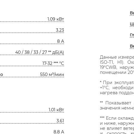
В
1.09 кВт
Ш
3.23
Г
8 А
В
40 / 38 / 33 / 27 ** дБ(А)
Данные измерен
ISO-T1, H1). 
17-32 *** °С
19°СWB, наруж
помещении 20°
lo
550 м³/мин
* При эксплуа
+1°С, необход
нагрева поддон
** Показывает
значения немн
1.01 кВт
*** Если охлаж
3.61
и ниже, наружн
не влияет вете
8.8 А
и скорость к