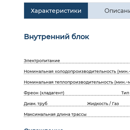
Характеристики
Описан
Внутренний блок
Электропитание
Номинальная холодопроизводительность (мин.~
Номинальная теплопроизводительность (мин.~м
Фреон (хладагент)
Тип
Диам. труб
Жидкость / Газ
Максимальная длина трассы