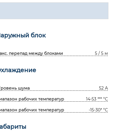
аружный блок
акс. перепад между блоками
5 / 5 м
хлаждение
Уровень шума
52 А
иапазон рабочих температур
14-53 *** °С
иапазон рабочих температур
-15-30* °С
абариты