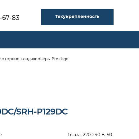
Техукрепленность
3-67-83
ерторные кондиционеры Prestige
9DC/SRH-P129DC
ие
1 фаза, 220-240 В, 50