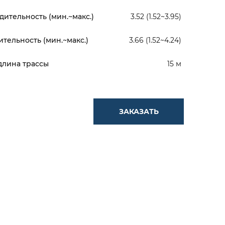
ительность (мин.~макс.)
3.52 (1.52~3.95)
тельность (мин.~макс.)
3.66 (1.52~4.24)
длина трассы
15 м
ЗАКАЗАТЬ