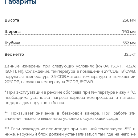
Габариты
Высота
256 мм
Ширина
760 мм
Глубина
552 мм
Вес нетто
32.5кг
Данные измерены при следующих условиях (R410A: ISO-T1, R32A:
ISO-T1, H1). Охлаждение: температура в помещении 27°СDB, 19°СWB,
наружная температура 35°СDB.Нагрев: температура в помещении
20°СDB, наружная температура 7°СDB, 6°СWB.
* При эксплуатации в режиме обогрева при температуре нижу +1°С,
необходима установка нагрева картера компрессора и нагрева
поддона для наружного блока.
** Показывает значение в безэховой камере. При работе эти
значения немного выше из-за условий окружающей среды.
*** Если охлаждение происходит при внешней температуре -5°С и
ниже, наружный блок должен устанавливаться там, где на него не