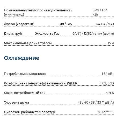
.
Номинальная теплопроизводительность
5.42 / 1.64
(мин.~макс.)
кВт
Фреон (хладагент)
Тип / GW
R410A / 930
Диам. труб
Жидкость / Газ
6(1/4") / 12(1/2") ø мм (дюйм)
Максимальная длина трассы
15 м
Охлаждение
Потребляемая мощность
1.64 кВт
Коэффициент энергоэффективности, (S)EER
11.02, 3.23
Макс. потребляемый ток
9.9 А
*Уровень шума
43 / 40 / 38 / 33 ** дБ(А)
Диапазон рабочих температур
17-32 *** °С